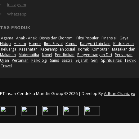
Instagram
Whatsapp
TAG PRODUK
Agama
Anak - Anak
Bisnis dan Ekonomi
Fiksi Populer
Finansial
Gaya
Hidup
Hukum
Humor
Ilmu Sosial
Kamus
Kategori Lain-lain
Kedokteran
Keluarga
Kesehatan
Keterampilan Sosial
Komik
Komputer
Masakan dan
Makanan
Matematika
Novel
Pendidikan
Pengembangan Diri
Persiapan
Ujian
Pertanian
Psikologi
Sains
Sastra
Sejarah
Seni
Spiritualitas
Teknik
Travel
PT Insan Cendekia Mandiri Group © 2026 | Develop By
Adhan Chaniago