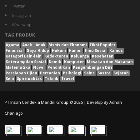
Twitter
Instagram
Whatsapp
TAG PRODUK
Agama
Anak - Anak
Bisnis dan Ekonomi
Fiksi Populer
Finansial
Gaya Hidup
Hukum
Humor
Ilmu Sosial
Kamus
Kategori Lain-lain
Kedokteran
Keluarga
Kesehatan
Keterampilan Sosial
Komik
Komputer
Masakan dan Makanan
Matematika
Novel
Pendidikan
Pengembangan Diri
Persiapan Ujian
Pertanian
Psikologi
Sains
Sastra
Sejarah
Seni
Spiritualitas
Teknik
Travel
PT Insan Cendekia Mandiri Group © 2026 | Develop By
Adhan
Chaniago