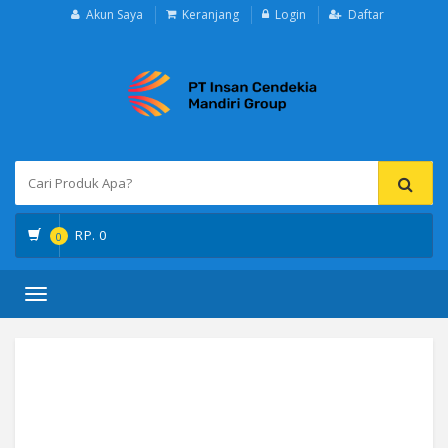
Akun Saya
Keranjang
Login
Daftar
RP.
0
0
Toggle
navigation